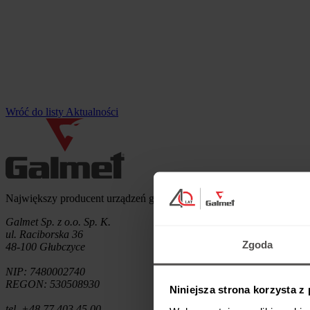
Wróć do listy Aktualności
Informacje o firmie
Największy producent urządzeń grzewczych w Polsce.
Galmet Sp. z o.o. Sp. K.
ul. Raciborska 36
Zgoda
48-100 Głubczyce
NIP: 7480002740
REGON: 530508930
Niniejsza strona korzysta z
tel. +48 77 403 45 00