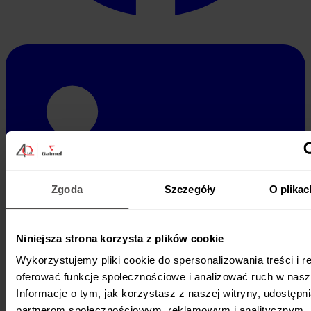
Zgoda
Szczegóły
O plikac
Niniejsza strona korzysta z plików cookie
Wykorzystujemy pliki cookie do spersonalizowania treści i r
oferować funkcje społecznościowe i analizować ruch w nasze
Informacje o tym, jak korzystasz z naszej witryny, udostęp
partnerom społecznościowym, reklamowym i analitycznym. 