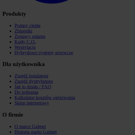
Produkty
Pompy ciepła
Zbiorniki
Zestawy solarne
Kotły C.O.
Wentylacja
Hybrydowe systemy grzewcze
Dla użytkownika
Znajdź instalatora
Znajdź dystrybutora
Jak to działa / FAQ
Do pobrania
Kalkulator kosztów ogrzewania
Sklep internetowy
O firmie
O marce Galmet
Historia marki Galmet