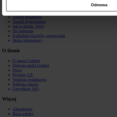
Odmowa
Dla użytkownika
Znajdź instalatora
Znajdź dystrybutora
Jak to działa / FAQ
Do pobrania
Kalkulator kosztów ogrzewania
Sklep internetowy
O firmie
O marce Galmet
Historia marki Galmet
Praca
Projekty UE
Strategia podatkowa
Polityka jakości
Certyfikaty ISO
Więcej
Aktualności
Baza wiedzy