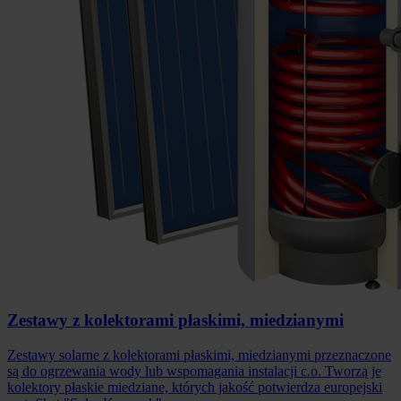
Zestawy z kolektorami płaskimi, miedzianymi
Zestawy solarne z kolektorami płaskimi, miedzianymi przeznaczone
są do ogrzewania wody lub wspomagania instalacji c.o. Tworzą je
kolektory płaskie miedziane, których jakość potwierdza europejski