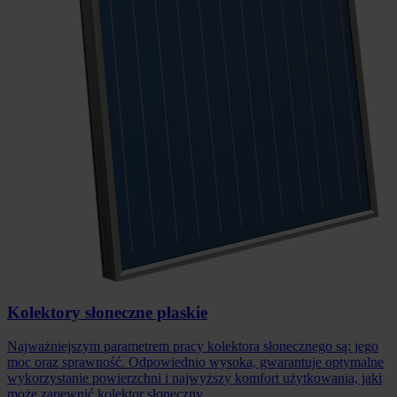
Kolektory słoneczne płaskie
Najważniejszym parametrem pracy kolektora słonecznego są: jego
moc oraz sprawność. Odpowiednio wysoka, gwarantuje optymalne
wykorzystanie powierzchni i najwyższy komfort użytkowania, jaki
może zapewnić kolektor słoneczny.