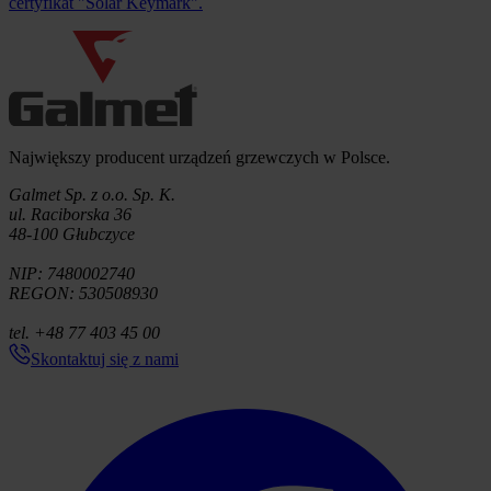
certyfikat "Solar Keymark".
Informacje o firmie
Największy producent urządzeń grzewczych w Polsce.
Galmet Sp. z o.o. Sp. K.
ul. Raciborska 36
48-100 Głubczyce
NIP: 7480002740
REGON: 530508930
tel. +48 77 403 45 00
Skontaktuj się z nami