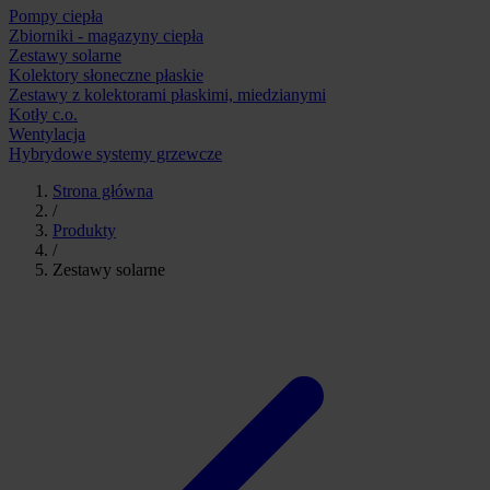
Pompy ciepła
Zbiorniki - magazyny ciepła
Zestawy solarne
Kolektory słoneczne płaskie
Zestawy z kolektorami płaskimi, miedzianymi
Kotły c.o.
Wentylacja
Hybrydowe systemy grzewcze
Strona główna
/
Produkty
/
Zestawy solarne