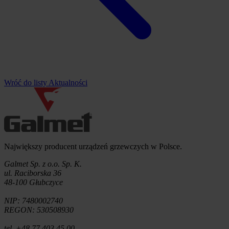
Wróć do listy Aktualności
Informacje o firmie
Największy producent urządzeń grzewczych w Polsce.
Galmet Sp. z o.o. Sp. K.
ul. Raciborska 36
48-100 Głubczyce
NIP: 7480002740
REGON: 530508930
tel. +48 77 403 45 00