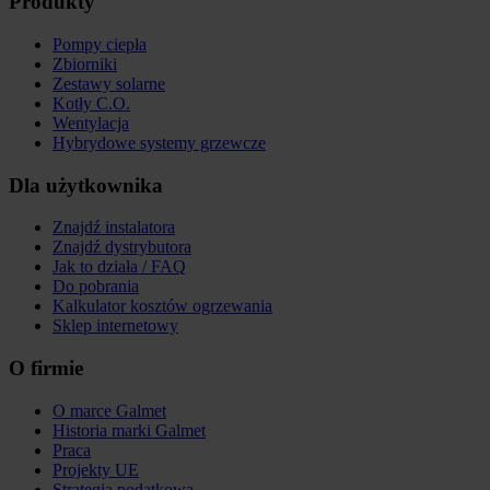
Produkty
Pompy ciepła
Zbiorniki
Zestawy solarne
Kotły C.O.
Wentylacja
Hybrydowe systemy grzewcze
Dla użytkownika
Znajdź instalatora
Znajdź dystrybutora
Jak to działa / FAQ
Do pobrania
Kalkulator kosztów ogrzewania
Sklep internetowy
O firmie
O marce Galmet
Historia marki Galmet
Praca
Projekty UE
Strategia podatkowa