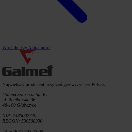
Wróć do listy Aktualności
Informacje o firmie
Największy producent urządzeń grzewczych w Polsce.
Galmet Sp. z o.o. Sp. K.
ul. Raciborska 36
48-100 Głubczyce
NIP: 7480002740
REGON: 530508930
tel. +48 77 403 45 00