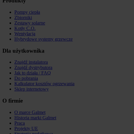
Produkty
Pompy ciepła
Zbiorniki
Zestawy solarne
Kotły C.O.
Wentylacja
Hybrydowe systemy grzewcze
Dla użytkownika
Znajdź instalatora
Znajdź dystrybutora
Jak to działa / FAQ
Do pobrania
Kalkulator kosztów ogrzewania
Sklep internetowy
O firmie
O marce Galmet
Historia marki Galmet
Praca
Projekty UE
Strategia podatkowa