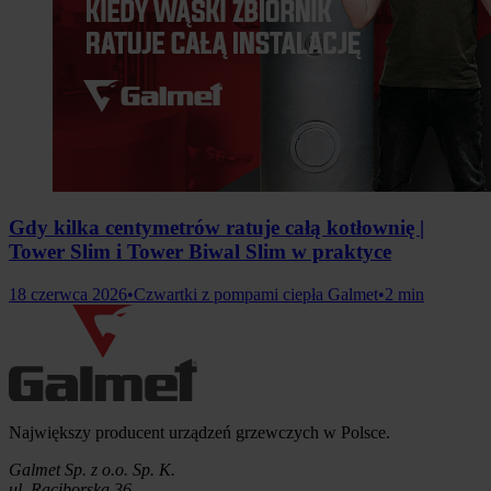
Gdy kilka centymetrów ratuje całą kotłownię |
Tower Slim i Tower Biwal Slim w praktyce
18 czerwca 2026
•
Czwartki z pompami ciepła Galmet
•
2 min
Informacje o firmie
Największy producent urządzeń grzewczych w Polsce.
Galmet Sp. z o.o. Sp. K.
ul. Raciborska 36