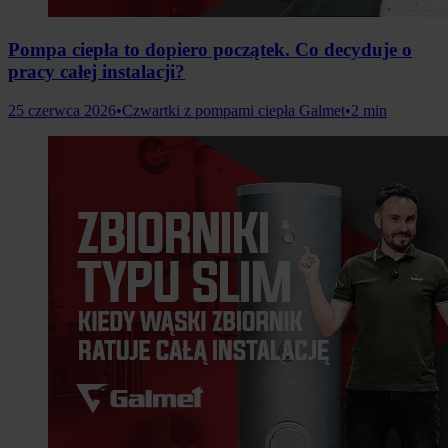
Pompa ciepła to dopiero początek. Co decyduje o
pracy całej instalacji?
25 czerwca 2026
•
Czwartki z pompami ciepła Galmet
•
2 min