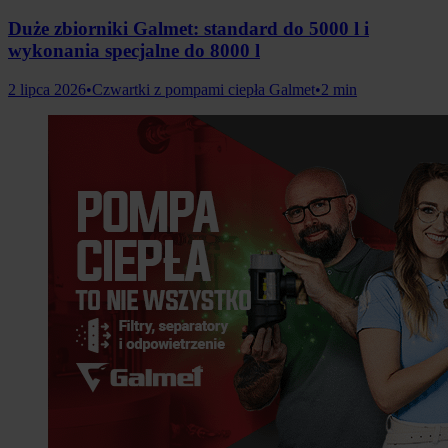
Duże zbiorniki Galmet: standard do 5000 l i
wykonania specjalne do 8000 l
2 lipca 2026
•
Czwartki z pompami ciepła Galmet
•
2 min