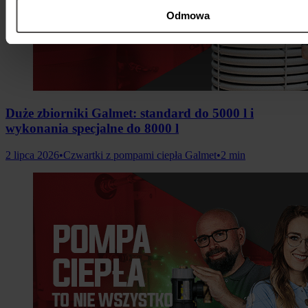
Odmowa
Duże zbiorniki Galmet: standard do 5000 l i
wykonania specjalne do 8000 l
2 lipca 2026
•
Czwartki z pompami ciepła Galmet
•
2 min