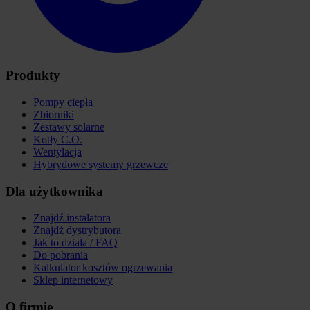
Produkty
Pompy ciepła
Zbiorniki
Zestawy solarne
Kotły C.O.
Wentylacja
Hybrydowe systemy grzewcze
Dla użytkownika
Znajdź instalatora
Znajdź dystrybutora
Jak to działa / FAQ
Do pobrania
Kalkulator kosztów ogrzewania
Sklep internetowy
O firmie