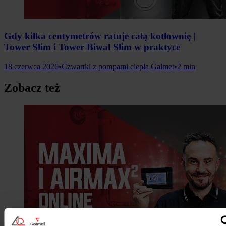
Gdy kilka centymetrów ratuje całą kotłownię |
Tower Slim i Tower Biwal Slim w praktyce
18 czerwca 2026
•
Czwartki z pompami ciepła Galmet
•
2 min
Zobacz też