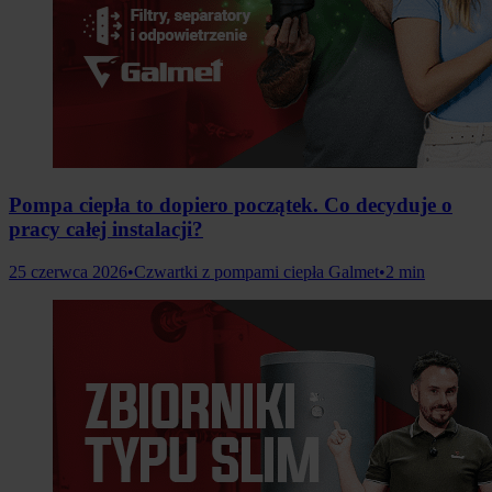
Pompa ciepła to dopiero początek. Co decyduje o
pracy całej instalacji?
25 czerwca 2026
•
Czwartki z pompami ciepła Galmet
•
2 min