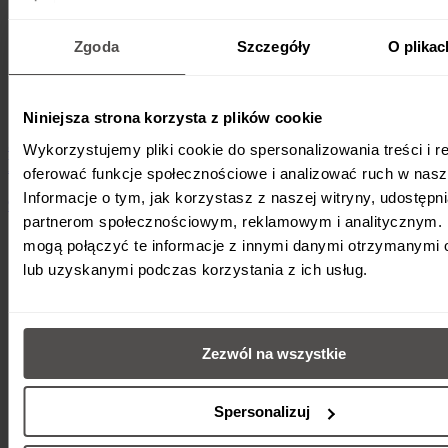
Zgoda
Szczegóły
O plikac
Niniejsza strona korzysta z plików cookie
Jak podłączyć pompę ciepła do internetu? |
Wykorzystujemy pliki cookie do spersonalizowania treści i r
Maxima, Maxima Compact, Airmax²
oferować funkcje społecznościowe i analizować ruch w nasze
Informacje o tym, jak korzystasz z naszej witryny, udostęp
9 lipca 2026
•
Czwartki z pompami ciepła Galmet
•
1 min
partnerom społecznościowym, reklamowym i analitycznym. 
mogą połączyć te informacje z innymi danymi otrzymanymi 
lub uzyskanymi podczas korzystania z ich usług.
Zezwól na wszystkie
Spersonalizuj