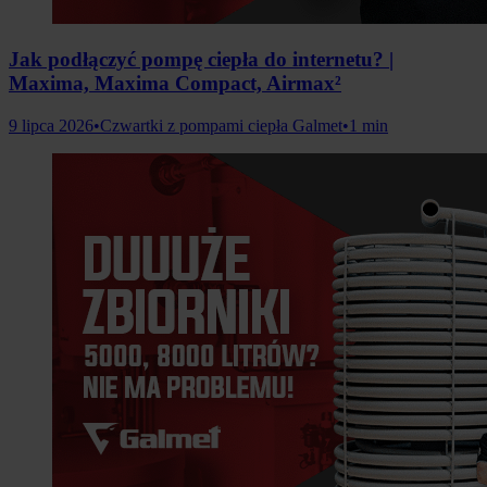
Jak podłączyć pompę ciepła do internetu? |
Maxima, Maxima Compact, Airmax²
9 lipca 2026
•
Czwartki z pompami ciepła Galmet
•
1 min