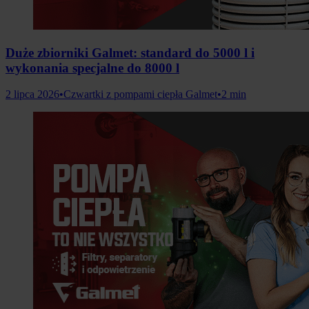
Duże zbiorniki Galmet: standard do 5000 l i
wykonania specjalne do 8000 l
2 lipca 2026
•
Czwartki z pompami ciepła Galmet
•
2 min