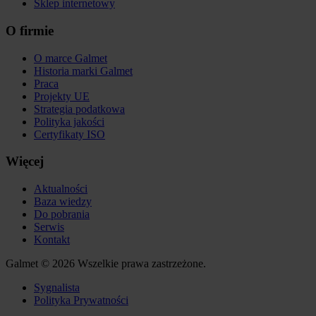
Sklep internetowy
O firmie
O marce Galmet
Historia marki Galmet
Praca
Projekty UE
Strategia podatkowa
Polityka jakości
Certyfikaty ISO
Więcej
Aktualności
Baza wiedzy
Do pobrania
Serwis
Kontakt
Galmet © 2026 Wszelkie prawa zastrzeżone.
Sygnalista
Polityka Prywatności