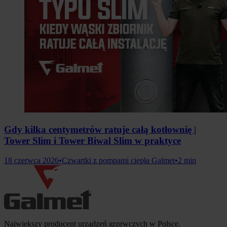
Gdy kilka centymetrów ratuje całą kotłownię |
Tower Slim i Tower Biwal Slim w praktyce
18 czerwca 2026
•
Czwartki z pompami ciepła Galmet
•
2 min
Informacje o firmie
Największy producent urządzeń grzewczych w Polsce.