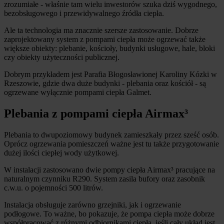
zrozumiałe - właśnie tam wielu inwestorów szuka dziś wygodnego,
bezobsługowego i przewidywalnego źródła ciepła.
Ale ta technologia ma znacznie szersze zastosowanie. Dobrze
zaprojektowany system z pompami ciepła może ogrzewać także
większe obiekty: plebanie, kościoły, budynki usługowe, hale, bloki
czy obiekty użyteczności publicznej.
Dobrym przykładem jest Parafia Błogosławionej Karoliny Kózki w
Rzeszowie, gdzie dwa duże budynki - plebania oraz kościół - są
ogrzewane wyłącznie pompami ciepła Galmet.
Plebania z pompami ciepła Airmax³
Plebania to dwupoziomowy budynek zamieszkały przez sześć osób.
Oprócz ogrzewania pomieszczeń ważne jest tu także przygotowanie
dużej ilości ciepłej wody użytkowej.
W instalacji zastosowano dwie pompy ciepła Airmax³ pracujące na
naturalnym czynniku R290. System zasila bufory oraz zasobnik
c.w.u. o pojemności 500 litrów.
Instalacja obsługuje zarówno grzejniki, jak i ogrzewanie
podłogowe. To ważne, bo pokazuje, że pompa ciepła może dobrze
współpracować z różnymi odbiornikami ciepła, jeśli cały układ jest