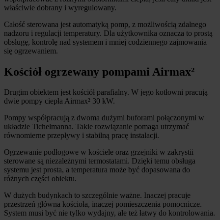
właściwie dobrany i wyregulowany.
Całość sterowana jest automatyką pomp, z możliwością zdalnego
nadzoru i regulacji temperatury. Dla użytkownika oznacza to prostą
obsługę, kontrolę nad systemem i mniej codziennego zajmowania
się ogrzewaniem.
Kościół ogrzewany pompami Airmax²
Drugim obiektem jest kościół parafialny. W jego kotłowni pracują
dwie pompy ciepła Airmax² 30 kW.
Pompy współpracują z dwoma dużymi buforami połączonymi w
układzie Tichelmanna. Takie rozwiązanie pomaga utrzymać
równomierne przepływy i stabilną pracę instalacji.
Ogrzewanie podłogowe w kościele oraz grzejniki w zakrystii
sterowane są niezależnymi termostatami. Dzięki temu obsługa
systemu jest prosta, a temperatura może być dopasowana do
różnych części obiektu.
W dużych budynkach to szczególnie ważne. Inaczej pracuje
przestrzeń główna kościoła, inaczej pomieszczenia pomocnicze.
System musi być nie tylko wydajny, ale też łatwy do kontrolowania.