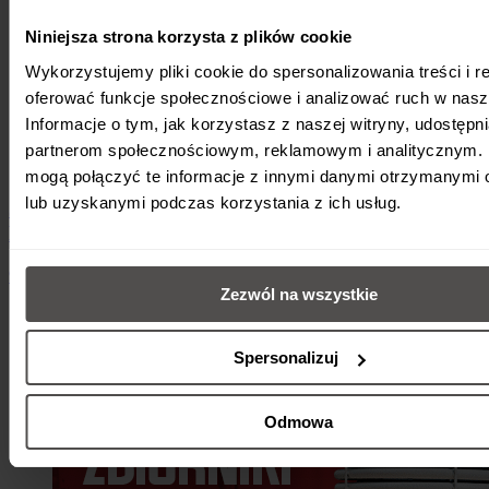
Niniejsza strona korzysta z plików cookie
Wykorzystujemy pliki cookie do spersonalizowania treści i r
oferować funkcje społecznościowe i analizować ruch w nasze
Informacje o tym, jak korzystasz z naszej witryny, udostęp
partnerom społecznościowym, reklamowym i analitycznym. 
mogą połączyć te informacje z innymi danymi otrzymanymi 
lub uzyskanymi podczas korzystania z ich usług.
Jak podłączyć pompę ciepła do internetu? |
Maxima, Maxima Compact, Airmax²
9 lipca 2026
•
Czwartki z pompami ciepła Galmet
•
1 min
Zezwól na wszystkie
Spersonalizuj
Odmowa