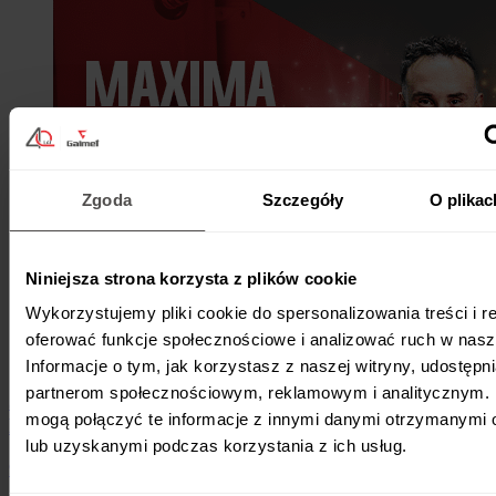
Zgoda
Szczegóły
O plikac
Niniejsza strona korzysta z plików cookie
Wykorzystujemy pliki cookie do spersonalizowania treści i r
oferować funkcje społecznościowe i analizować ruch w nasze
Informacje o tym, jak korzystasz z naszej witryny, udostęp
partnerom społecznościowym, reklamowym i analitycznym. 
Jak podłączyć pompę ciepła do internetu? |
mogą połączyć te informacje z innymi danymi otrzymanymi 
Maxima, Maxima Compact, Airmax²
lub uzyskanymi podczas korzystania z ich usług.
9 lipca 2026
•
Czwartki z pompami ciepła Galmet
•
1 min