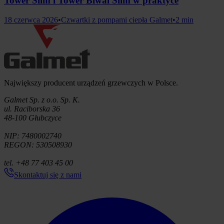
Tower Slim i Tower Biwal Slim w praktyce
18 czerwca 2026
•
Czwartki z pompami ciepła Galmet
•
2 min
Informacje o firmie
Największy producent urządzeń grzewczych w Polsce.
Galmet Sp. z o.o. Sp. K.
ul. Raciborska 36
48-100 Głubczyce
NIP: 7480002740
REGON: 530508930
tel. +48 77 403 45 00
Skontaktuj się z nami