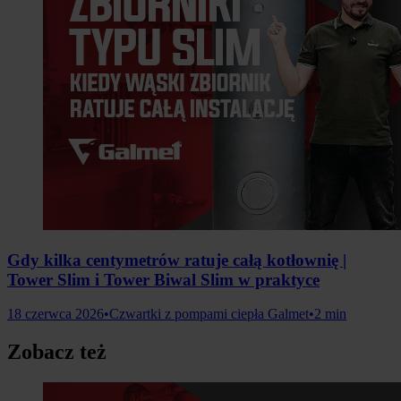
Gdy kilka centymetrów ratuje całą kotłownię |
Tower Slim i Tower Biwal Slim w praktyce
18 czerwca 2026
•
Czwartki z pompami ciepła Galmet
•
2 min
Zobacz też