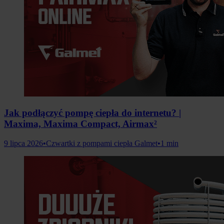
Jak podłączyć pompę ciepła do internetu? |
Maxima, Maxima Compact, Airmax²
9 lipca 2026
•
Czwartki z pompami ciepła Galmet
•
1 min