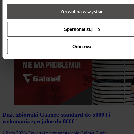
Zezwól na wszystkie
Spersonalizuj
Odmowa
Duże zbiorniki Galmet: standard do 5000 l i
wykonania specjalne do 8000 l
2 lipca 2026
•
Czwartki z pompami ciepła Galmet
•
2 min