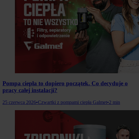
Pompa ciepła to dopiero początek. Co decyduje o
pracy całej instalacji?
25 czerwca 2026
•
Czwartki z pompami ciepła Galmet
•
2 min