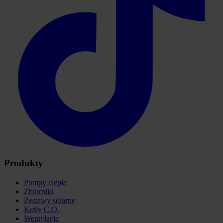
Produkty
Pompy ciepła
Zbiorniki
Zestawy solarne
Kotły C.O.
Wentylacja