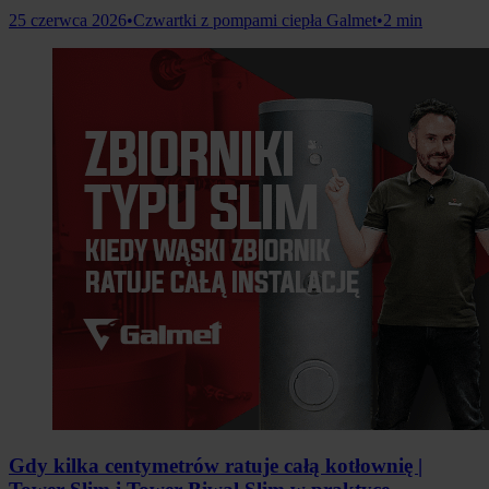
25 czerwca 2026
•
Czwartki z pompami ciepła Galmet
•
2 min
Gdy kilka centymetrów ratuje całą kotłownię |