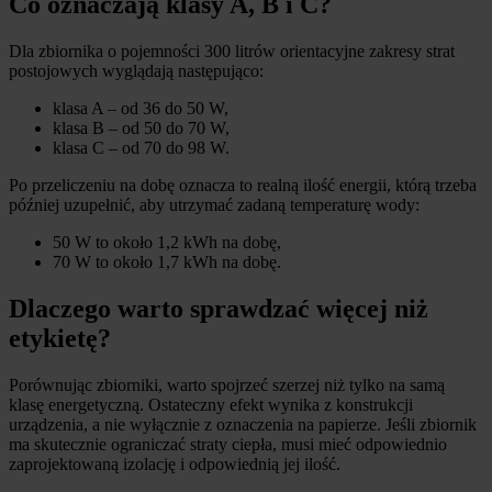
Co oznaczają klasy A, B i C?
Dla zbiornika o pojemności 300 litrów orientacyjne zakresy strat
postojowych wyglądają następująco:
klasa A – od 36 do 50 W,
klasa B – od 50 do 70 W,
klasa C – od 70 do 98 W.
Po przeliczeniu na dobę oznacza to realną ilość energii, którą trzeba
później uzupełnić, aby utrzymać zadaną temperaturę wody:
50 W to około 1,2 kWh na dobę,
70 W to około 1,7 kWh na dobę.
Dlaczego warto sprawdzać więcej niż
etykietę?
Porównując zbiorniki, warto spojrzeć szerzej niż tylko na samą
klasę energetyczną. Ostateczny efekt wynika z konstrukcji
urządzenia, a nie wyłącznie z oznaczenia na papierze. Jeśli zbiornik
ma skutecznie ograniczać straty ciepła, musi mieć odpowiednio
zaprojektowaną izolację i odpowiednią jej ilość.