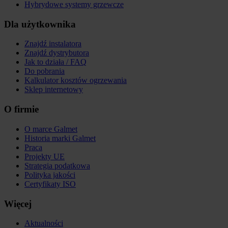
Hybrydowe systemy grzewcze
Dla użytkownika
Znajdź instalatora
Znajdź dystrybutora
Jak to działa / FAQ
Do pobrania
Kalkulator kosztów ogrzewania
Sklep internetowy
O firmie
O marce Galmet
Historia marki Galmet
Praca
Projekty UE
Strategia podatkowa
Polityka jakości
Certyfikaty ISO
Więcej
Aktualności