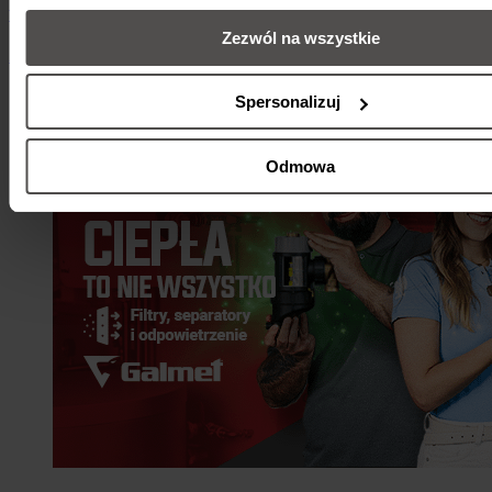
wykonania specjalne do 8000 l
Zezwól na wszystkie
2 lipca 2026
•
Czwartki z pompami ciepła Galmet
•
2 min
Spersonalizuj
Odmowa