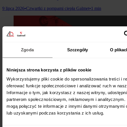
9 lipca 2026
•
Czwartki z pompami ciepła Galmet
•
1 min
Zgoda
Szczegóły
O plikac
Niniejsza strona korzysta z plików cookie
Wykorzystujemy pliki cookie do spersonalizowania treści i r
oferować funkcje społecznościowe i analizować ruch w nasze
Informacje o tym, jak korzystasz z naszej witryny, udostęp
partnerom społecznościowym, reklamowym i analitycznym. 
mogą połączyć te informacje z innymi danymi otrzymanymi 
lub uzyskanymi podczas korzystania z ich usług.
Duże zbiorniki Galmet: standard do 5000 l i