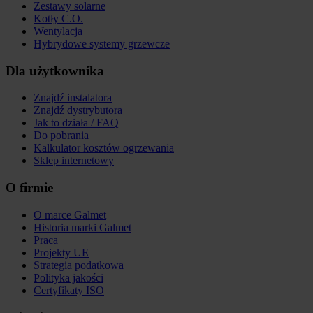
Zestawy solarne
Kotły C.O.
Wentylacja
Hybrydowe systemy grzewcze
Dla użytkownika
Znajdź instalatora
Znajdź dystrybutora
Jak to działa / FAQ
Do pobrania
Kalkulator kosztów ogrzewania
Sklep internetowy
O firmie
O marce Galmet
Historia marki Galmet
Praca
Projekty UE
Strategia podatkowa
Polityka jakości
Certyfikaty ISO