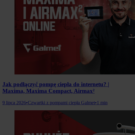
Jak podłączyć pompę ciepła do internetu? |
Maxima, Maxima Compact, Airmax²
9 lipca 2026
•
Czwartki z pompami ciepła Galmet
•
1 min