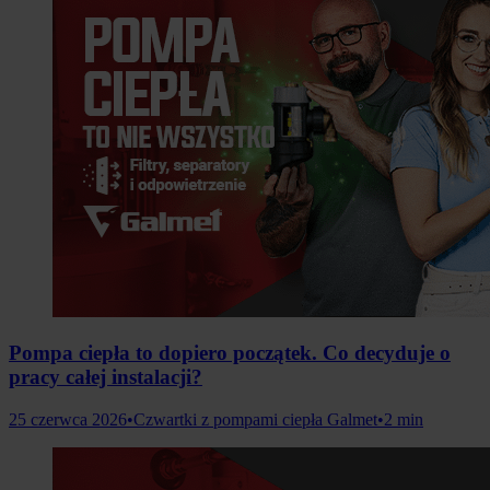
Pompa ciepła to dopiero początek. Co decyduje o
pracy całej instalacji?
25 czerwca 2026
•
Czwartki z pompami ciepła Galmet
•
2 min