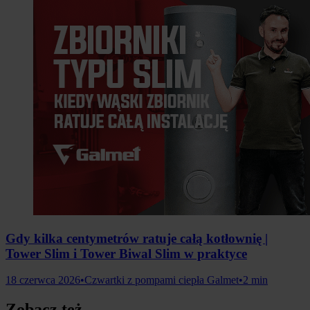
Gdy kilka centymetrów ratuje całą kotłownię |
Tower Slim i Tower Biwal Slim w praktyce
18 czerwca 2026
•
Czwartki z pompami ciepła Galmet
•
2 min
Zobacz też