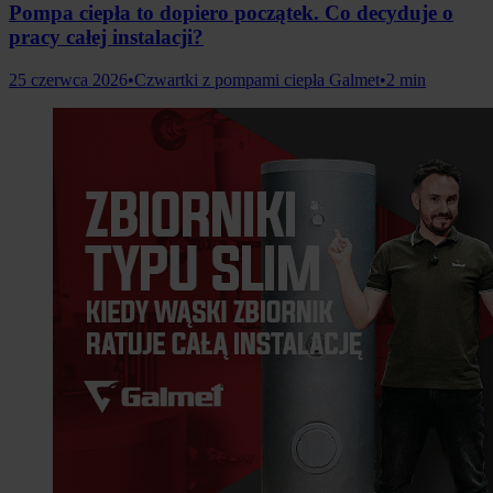
Pompa ciepła to dopiero początek. Co decyduje o
pracy całej instalacji?
25 czerwca 2026
•
Czwartki z pompami ciepła Galmet
•
2 min