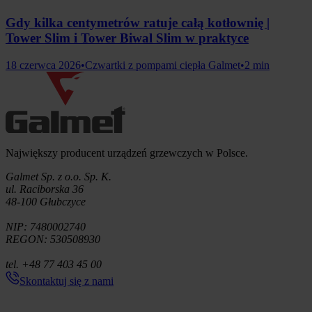
Gdy kilka centymetrów ratuje całą kotłownię |
Tower Slim i Tower Biwal Slim w praktyce
18 czerwca 2026
•
Czwartki z pompami ciepła Galmet
•
2 min
Informacje o firmie
Największy producent urządzeń grzewczych w Polsce.
Galmet Sp. z o.o. Sp. K.
ul. Raciborska 36
48-100 Głubczyce
NIP: 7480002740
REGON: 530508930
tel. +48 77 403 45 00
Skontaktuj się z nami