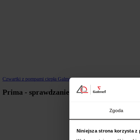
Czwartki z pompami ciepła Galmet
Prima - sprawdzanie temperatury zadanej
Zgoda
Niniejsza strona korzysta z