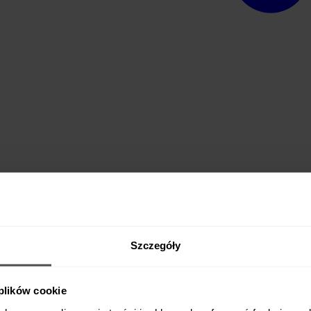
 wg krzywej grzewczej
Szczegóły
 plików cookie