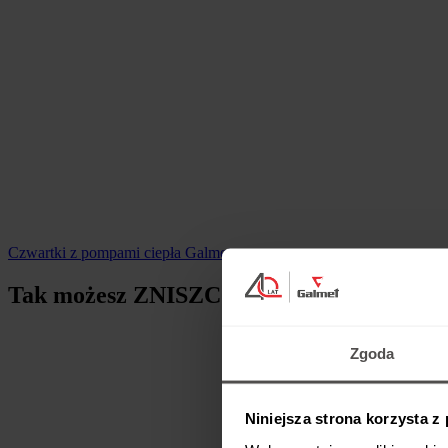
Czwartki z pompami ciepła Galmet
Tak możesz ZNISZCZYĆ instalację! Jak p
Zgoda
Niniejsza strona korzysta z