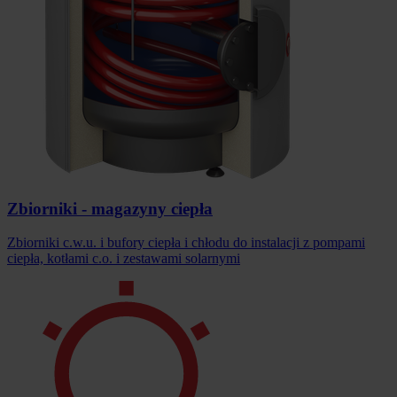
Zbiorniki - magazyny ciepła
Zbiorniki c.w.u. i bufory ciepła i chłodu do instalacji z pompami
ciepła, kotłami c.o. i zestawami solarnymi