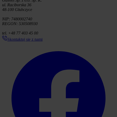
Galmet Sp. z o.o. Sp. K.
ul. Raciborska 36
48-100 Głubczyce
NIP: 7480002740
REGON: 530508930
tel. +48 77 403 45 00
Skontaktuj się z nami