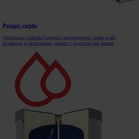
Pompy ciepła
Ogrzewają i chłodzą budynki i przygotowują ciepłą wodę
użytkową, wykorzystując energię z powietrza lub gruntu