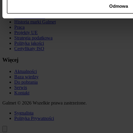
O firmie
Odmowa
O marce Galmet
Historia marki Galmet
Praca
Projekty UE
Strategia podatkowa
Polityka jakości
Certyfikaty ISO
Więcej
Aktualności
Baza wiedzy
Do pobrania
Serwis
Kontakt
Galmet © 2026 Wszelkie prawa zastrzeżone.
Sygnalista
Polityka Prywatności