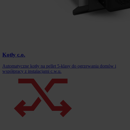
Kotły c.o.
Automatyczne kotły na pellet 5-klasy do ogrzewania domów i
współpracy z instalacjami c.w.u.