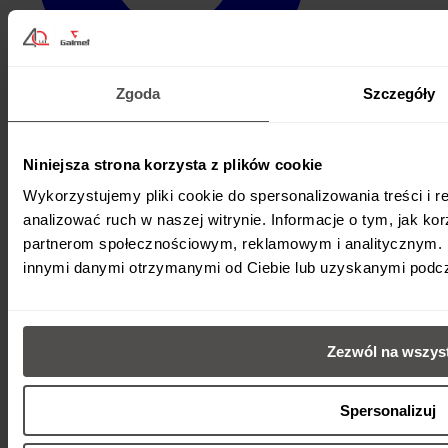
Zgoda
Szczegóły
Produkty
Niniejsza strona korzysta z plików cookie
Pompy ciepła
Zbiorniki
Wykorzystujemy pliki cookie do spersonalizowania treści i 
Zestawy solarne
analizować ruch w naszej witrynie. Informacje o tym, jak ko
Kotły C.O.
Wentylacja
partnerom społecznościowym, reklamowym i analitycznym. P
Hybrydowe systemy grzewcze
innymi danymi otrzymanymi od Ciebie lub uzyskanymi podcza
Dla użytkownika
Znajdź instalatora
Zezwól na wszys
Znajdź dystrybutora
Jak to działa / FAQ
Do pobrania
Kalkulator kosztów ogrzewania
Spersonalizuj
Sklep internetowy