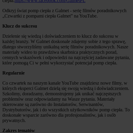
ciepła.
https://www.facebook.com/GalmetPL
Odkryj świat pomp ciepła z Galmet - serię filmów poradnikowych
„Czwartki z pompami ciepła Galmet” na YouTube.
Klucz do sukcesu
Dzielenie się wiedzą i doświadczeniem to klucz do sukcesu w
każdej branży. W Galmet doskonale zdajemy sobie z tego sprawę,
dlatego stworzyliśmy unikalną serię filmów poradnikowych. Nasze
materiały wideo to prawdziwa skarbnica praktycznych porad,
cennych wskazówek i odpowiedzi na najczęściej zadawane pytania,
które pomogą Ci w pełni wykorzystać potencjał pomp ciepła.
Regularnie
Co czwartek na naszym kanale YouTube znajdziesz nowe filmy, w
których eksperci Galmet dzielą się swoją wiedzą i doświadczeniem.
Szkolimy, doradzamy, demonstrujemy jak unikać najczęstszych
problemów oraz odpowiadamy na Wasze pytania. Materiały
skierowane są zarówno do Instalatorów, Serwisantów,
Dystrybutorów, jak i do wszystkich użytkowników pomp ciepła. To
doskonałe wsparcie zarówno dla profesjonalistów, jak i osób
prywatnych.
Zakres tematów