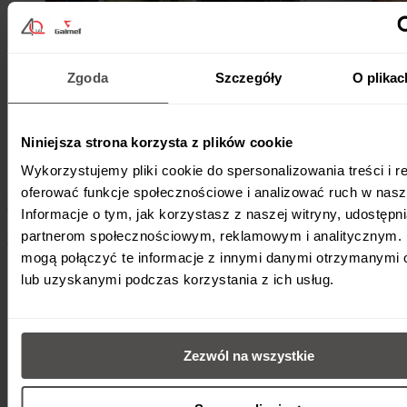
Zgoda
Szczegóły
O plikac
Niniejsza strona korzysta z plików cookie
Wykorzystujemy pliki cookie do spersonalizowania treści i r
oferować funkcje społecznościowe i analizować ruch w nasze
Dwa lata „Czwartków” Galmet
Informacje o tym, jak korzystasz z naszej witryny, udostęp
partnerom społecznościowym, reklamowym i analitycznym. 
6 czerwca 2026
•
O firmie
•
2 min
mogą połączyć te informacje z innymi danymi otrzymanymi 
lub uzyskanymi podczas korzystania z ich usług.
Zezwól na wszystkie