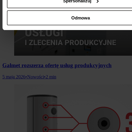
Spersonalizuj
Odmowa
Galmet rozszerza ofertę usług produkcyjnych
5 maja 2026
•
Nowości
•
2 min