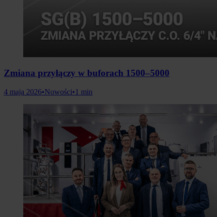
Zmiana przyłączy w buforach 1500–5000
4 maja 2026
•
Nowości
•
1 min