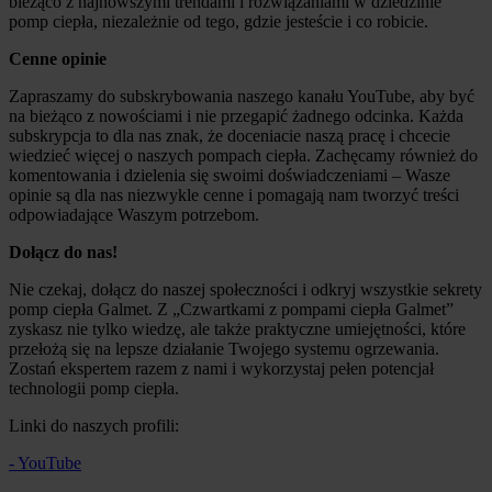
bieżąco z najnowszymi trendami i rozwiązaniami w dziedzinie
pomp ciepła, niezależnie od tego, gdzie jesteście i co robicie.
Cenne opinie
Zapraszamy do subskrybowania naszego kanału YouTube, aby być
na bieżąco z nowościami i nie przegapić żadnego odcinka. Każda
subskrypcja to dla nas znak, że doceniacie naszą pracę i chcecie
wiedzieć więcej o naszych pompach ciepła. Zachęcamy również do
komentowania i dzielenia się swoimi doświadczeniami – Wasze
opinie są dla nas niezwykle cenne i pomagają nam tworzyć treści
odpowiadające Waszym potrzebom.
Dołącz do nas!
Nie czekaj, dołącz do naszej społeczności i odkryj wszystkie sekrety
pomp ciepła Galmet. Z „Czwartkami z pompami ciepła Galmet”
zyskasz nie tylko wiedzę, ale także praktyczne umiejętności, które
przełożą się na lepsze działanie Twojego systemu ogrzewania.
Zostań ekspertem razem z nami i wykorzystaj pełen potencjał
technologii pomp ciepła.
Linki do naszych profili:
- YouTube