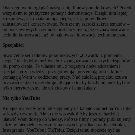
Dlaczego warto oglądać naszą serię filmów poradnikowych? Przede
wszystkim to praktyczne porady i demonstracje. Dzięki nim lepiej
zrozumiesz, jak działa pompa ciepła, jak ją prawidłowo
zainstalować i konserwować. Poruszamy szeroki zakres tematów –
od podstawowych czynności instalacyjnych, przez zaawansowane
techniki konserwacji, aż po najnowsze innowacje technologiczne.
Specjaliści
Stworzenie serii filmów poradnikowych „Czwartki z pompami
ciepła” nie byłoby możliwe bez zaangażowania naszych ekspertów
ds. pomp ciepła. To właśnie oni, z bogatym doświadczeniem i
specjalistyczną wiedzą, przygotowują i prezentują treści, które
pomagają Wam w codziennej pracy. Nad całością projektu czuwa
oczywiście dział marketingu, dbając o to, by każdy odcinek był nie
tylko merytoryczny, ale też ciekawy i angażujący.
Nie tylko YouTube
Kolejne materiały serii udostępniamy na kanale Galmet na YouTube
w każdy czwartek. Ale to nie wszystko! Aby jeszcze bardziej
ułatwić Wam dostęp do wiedzy, krótsze filmy i porady publikujemy
także w niedzielne wieczory na naszych profilach na Facebooku,
Instagramie, YouTube i TikToku. Dzięki temu możecie być na