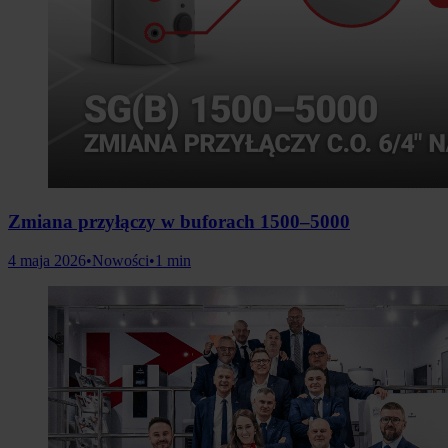
Zmiana przyłączy w buforach 1500–5000
4 maja 2026
•
Nowości
•
1 min