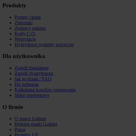
Produkty
Pompy ciepła
Zbiorniki
Zestawy solarne
Kotły C.O.
Wentylacja
Hybrydowe systemy grzewcze
Dla użytkownika
Znajdź instalatora
Znajdź dystrybutora
Jak to działa / FAQ
Do pobrania
Kalkulator kosztów ogrzewania
Sklep internetowy
O firmie
O marce Galmet
Historia marki Galmet
Praca
Projekty UE