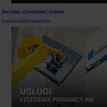
Dwa lata „Czwartków” Galmet
6 czerwca 2026
•
O firmie
•
2 min