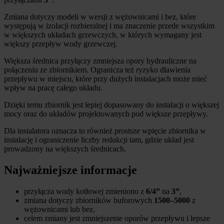
Zmiana dotyczy modeli w wersji z wężownicami i bez, które
występują w
izolacji rozbieralnej i ma znaczenie przede wszystkim
w większych układach grzewczych, w których wymagany jest
większy przepływ wody grzewczej.
Większa średnica przyłączy zmniejsza opory hydrauliczne na
połączeniu ze zbiornikiem. Ogranicza też ryzyko dławienia
przepływu w miejscu, które przy dużych instalacjach może mieć
wpływ na pracę całego układu.
Dzięki temu zbiornik jest lepiej dopasowany do instalacji o większej
mocy oraz do układów projektowanych pod większe przepływy.
Dla instalatora oznacza to również prostsze wpięcie zbiornika w
instalację i ograniczenie liczby redukcji tam, gdzie układ jest
prowadzony na większych średnicach.
Najważniejsze informacje
przyłącza wody kotłowej zmieniono z
6/4”
na
3”
,
zmiana dotyczy zbiorników buforowych
1500–5000
z
wężownicami lub bez,
celem zmiany jest zmniejszenie oporów przepływu i lepsze