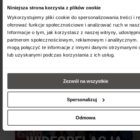
Niniejsza strona korzysta z plików cookie
Wykorzystujemy pliki cookie do spersonalizowania treści i r
oferować funkcje społecznościowe i analizować ruch w nasze
Informacje o tym, jak korzystasz z naszej witryny, udostęp
Galmet rozszerza ofertę usług produkcyjnych
partnerom społecznościowym, reklamowym i analitycznym. 
mogą połączyć te informacje z innymi danymi otrzymanymi 
5 maja 2026
•
Nowości
•
2 min
lub uzyskanymi podczas korzystania z ich usług.
Zezwól na wszystkie
Spersonalizuj
Odmowa