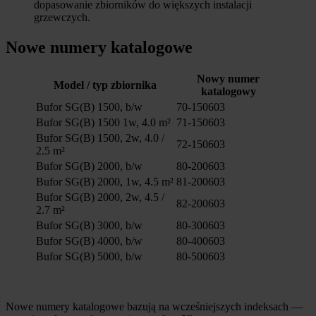
dopasowanie zbiorników do większych instalacji
grzewczych.
Nowe numery katalogowe
Nowy numer
Model / typ zbiornika
katalogowy
Bufor SG(B) 1500, b/w
70-150603
Bufor SG(B) 1500 1w, 4.0 m²
71-150603
Bufor SG(B) 1500, 2w, 4.0 /
72-150603
2.5 m²
Bufor SG(B) 2000, b/w
80-200603
Bufor SG(B) 2000, 1w, 4.5 m²
81-200603
Bufor SG(B) 2000, 2w, 4.5 /
82-200603
2.7 m²
Bufor SG(B) 3000, b/w
80-300603
Bufor SG(B) 4000, b/w
80-400603
Bufor SG(B) 5000, b/w
80-500603
Nowe numery katalogowe bazują na wcześniejszych indeksach —