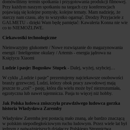
domówiliśmy termin spotkania i przygotowania produkcji filmowej.
Przy każdym naszym spotkaniu na targach czy konferencjach
pojawiają się kolejne pomysły, kolejne tematy. Mam nadzieję, że
starczy nam czasu, aby to wszystko ogarnąć. Drodzy Przyjaciele z
GALMETU - dzięki Wam będę pamiętać: Kawaleria Konna nie wie
co to NIEMOŻLIWE.
Ciekawostki technologiczne
Nieinwazyjny glukometr / Nowe rozwiązanie do magazynowania
energii / Inteligentne okulary / Artemis - energia jądrowa na
Księżycu Xiaomi
Ludzie i pasje: Bogusław Stupek
- Dalej, wyżej, szybciej…
W cyklu „Ludzie i pasje” prezentujemy najciekawsze osobowości
branży grzewczej. Ludzi, którzy obok pracy zawodowej mają
jeszcze to „coś” - pasję, która dla wielu może być niezrozumiała,
egzotyczna lub nawet tajemnicza. Pasja to więcej niż hobby.
Jak Polska ludowa zniszczyła prawdziwego ludowca gorzka
historia Władysława Zaremby
Władysław Zaremba jest postacią mało znaną, ale bardzo znaczącą
w polskim niepodległościowym ruchu ludowym. Przez wiele lat był
jednym z najważniejszych działaczy Polskiego Stronnictwa