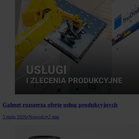
Galmet rozszerza ofertę usług produkcyjnych
5 maja 2026
•
Nowości
•
2 min