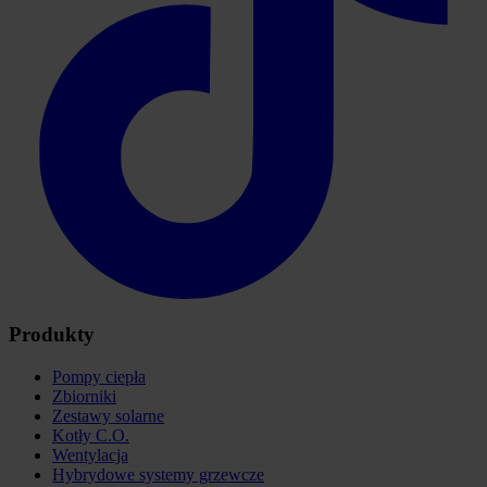
Produkty
Pompy ciepła
Zbiorniki
Zestawy solarne
Kotły C.O.
Wentylacja
Hybrydowe systemy grzewcze