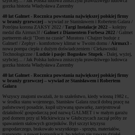
szybciej… / Jak Polska ludowa zniszczyła prawdziwego ludowca
gorzka historia Władysława Zaremby
40 lat Galmet - Rocznica powstania największej polskiej firmy
w branży grzewczej
– wywiad ze Stanisławem i Robertem Galara /
Potrójna korona ZAKSY 2022 /
Targi Instalacje 2022
– kolejny
medal dla Airmax3! /
Galmet z Diamentem Forbesa 2022
/ Galmet
partnerem akcji "Dom na czasie" Muratora / Chajzer buduje z
Galmet! / Zephyr - komfortowy klimat w Twoim domu /
Airmax3
-
nowa pompa ciepła z dużym doświadczeniem / Ciekawostki
Technologiczne /
Ludzie i pasje: Bogusław Stupek
- Dalej, wyżej,
szybciej… / Jak Polska ludowa zniszczyła prawdziwego ludowca
gorzka historia Władysława Zaremby
40 lat Galmet - Rocznica powstania największej polskiej firmy
w branży grzewczej – wywiad ze Stanisławem i Robertem
Galara
Wszyscy znajomi uważali, że to szaleństwo, kiedy wiosną 1982 r.,
w środku stanu wojennego, Stanisław Galara rzucił dobrą pracę na
państwowej posadzie, kupił używaną spawarkę, zarejestrował
działalność gospodarczą pod nazwą GALMET i w małym garażu
pod domem przy ul Mickiewicza w Głubczycach zaczął próby ze
spawaniem stalowych grzejników. Był szczyt kryzysu
gospodarczego, brakowało wszystkiego - sprzętu, materiałów,
transportu, a nawet komunikacji, bo telefon nie zawsze działał.