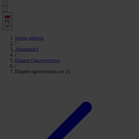
PL
Strona główna
/
Aktualności
/
Ekspert Ogrzewnictwa
/
Ekspert ogrzewnictwa nr 15