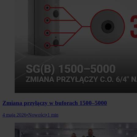
Zmiana przyłączy w buforach 1500–5000
4 maja 2026
•
Nowości
•
1 min