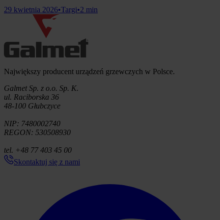
29 kwietnia 2026
•
Targi
•
2 min
Informacje o firmie
Największy producent urządzeń grzewczych w Polsce.
Galmet Sp. z o.o. Sp. K.
ul. Raciborska 36
48-100 Głubczyce
NIP: 7480002740
REGON: 530508930
tel. +48 77 403 45 00
Skontaktuj się z nami