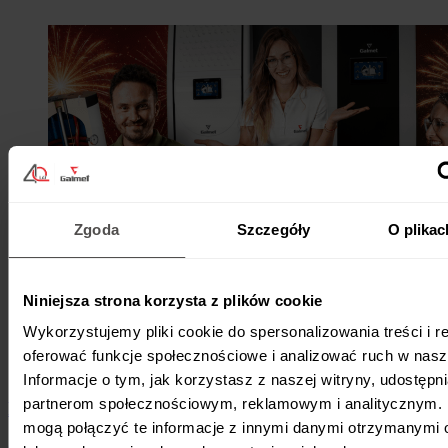
Zgoda
Szczegóły
O plikac
Niniejsza strona korzysta z plików cookie
Wykorzystujemy pliki cookie do spersonalizowania treści i r
oferować funkcje społecznościowe i analizować ruch w nasze
Informacje o tym, jak korzystasz z naszej witryny, udostęp
partnerom społecznościowym, reklamowym i analitycznym. 
Dwa lata „Czwartków” Galmet
mogą połączyć te informacje z innymi danymi otrzymanymi 
6 czerwca 2026
•
O firmie
•
2 min