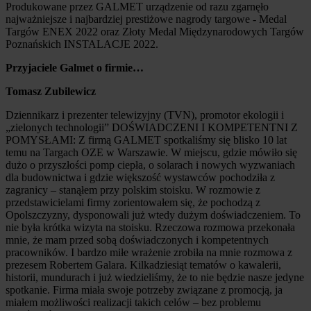
Produkowane przez GALMET urządzenie od razu zgarnęło
najważniejsze i najbardziej prestiżowe nagrody targowe - Medal
Targów ENEX 2022 oraz Złoty Medal Międzynarodowych Targów
Poznańskich INSTALACJE 2022.
Przyjaciele Galmet o firmie…
Tomasz Zubilewicz
Dziennikarz i prezenter telewizyjny (TVN), promotor ekologii i
„zielonych technologii” DOŚWIADCZENI I KOMPETENTNI Z
POMYSŁAMI: Z firmą GALMET spotkaliśmy się blisko 10 lat
temu na Targach OZE w Warszawie. W miejscu, gdzie mówiło się
dużo o przyszłości pomp ciepła, o solarach i nowych wyzwaniach
dla budownictwa i gdzie większość wystawców pochodziła z
zagranicy – stanąłem przy polskim stoisku. W rozmowie z
przedstawicielami firmy zorientowałem się, że pochodzą z
Opolszczyzny, dysponowali już wtedy dużym doświadczeniem. To
nie była krótka wizyta na stoisku. Rzeczowa rozmowa przekonała
mnie, że mam przed sobą doświadczonych i kompetentnych
pracowników. I bardzo miłe wrażenie zrobiła na mnie rozmowa z
prezesem Robertem Galara. Kilkadziesiąt tematów o kawalerii,
historii, mundurach i już wiedzieliśmy, że to nie będzie nasze jedyne
spotkanie. Firma miała swoje potrzeby związane z promocją, ja
miałem możliwości realizacji takich celów – bez problemu