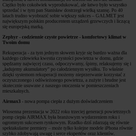
Ciężko było cokolwiek wyprodukować, ale łatwo było wszystko
sprzedać i w tym pan Stanisław dostrzegł wielką szansę. Po 40
latach trudno wyobrazić sobie większy sukces – GALMET jest
największym polskim producentem urządzeń grzewczych i liczącą
się europejską marką.
Zephyr - codziennie czyste powietrze - komfortowy klimat w
Twoim domu
Rekuperacja - za tym jednym słowem kryje się bardzo ważna dla
każdego człowieka kwestia czystości powietrza w domu, gdzie
spędzamy najwięcej czasu, odpoczywamy, śpimy, relaksujemy się i
„ładujemy akumulatory” po całodziennym wysiłku. To właśnie
dzięki systemom rekuperacji możemy nieprzerwanie korzystać z
oczyszczonego i odświeżonego powietrza, a zużyte i brudne jest
skutecznie usuwane z naszego otoczenia w pomieszczeniach
mieszkalnych.
Airmax3
- nowa pompa ciepła z dużym doświadczeniem
Wiosenna prezentacja w 2022 roku trzeciej generacji powietrznych
pomp ciepła AIRMAX była branżowym wydarzeniem roku i
ogromnym sukcesem rynkowym. Rzadko dziś zdarzają się równie
spektakularne premiery – może tylko kolejne modele iPhona równie
szybko zdobywają uwagę i serce ekspertów oraz klientów.