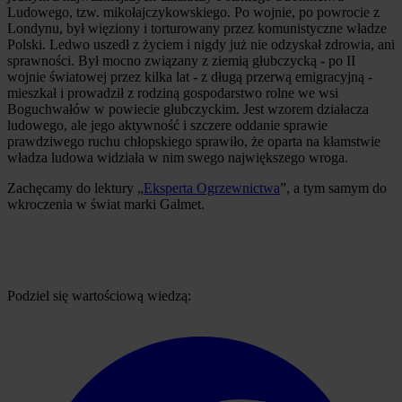
Ludowego, tzw. mikołajczykowskiego. Po wojnie, po powrocie z
Londynu, był więziony i torturowany przez komunistyczne władze
Polski. Ledwo uszedł z życiem i nigdy już nie odzyskał zdrowia, ani
sprawności. Był mocno związany z ziemią głubczycką - po II
wojnie światowej przez kilka lat - z długą przerwą emigracyjną -
mieszkał i prowadził z rodziną gospodarstwo rolne we wsi
Boguchwałów w powiecie głubczyckim. Jest wzorem działacza
ludowego, ale jego aktywność i szczere oddanie sprawie
prawdziwego ruchu chłopskiego sprawiło, że oparta na kłamstwie
władza ludowa widziała w nim swego największego wroga.
Zachęcamy do lektury „
Eksperta Ogrzewnictwa
”, a tym samym do
wkroczenia w świat marki Galmet.
Podziel się wartościową wiedzą: