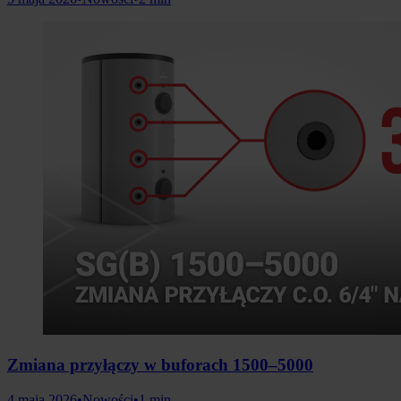
Zmiana przyłączy w buforach 1500–5000
4 maja 2026
•
Nowości
•
1 min