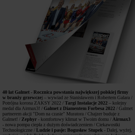
40 lat Galmet - Rocznica powstania największej polskiej firmy
w branży grzewcze
j – wywiad ze Stanisławem i Robertem Galara /
Potrójna korona ZAKSY 2022 /
Targi Instalacje 2022
– kolejny
medal dla Airmax3! /
Galmet z Diamentem Forbesa 2022
/ Galmet
partnerem akcji "Dom na czasie" Muratora / Chajzer buduje z
Galmet! /
Zephyr
- komfortowy klimat w Twoim domu /
Airmax3
- nowa pompa ciepła z dużym doświadczeniem / Ciekawostki
Technologiczne /
Ludzie i pasje: Bogusław Stupek
- Dalej, wyżej,