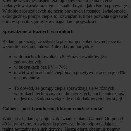
Równie ważny jest aspekt ekologiczny. Ponad jedna trzecia
badanych wskazała brak emisji spalin i dymu jako istotną przewagę.
W dobie zaostrzających się norm prawnych i rosnącej świadomości
ekologicznej, pompa ciepła to rozwiązanie, które pozwala ogrzewać
dom w sposób zgodny z wymaganiami przyszłości.
Sprawdzone w każdych warunkach
Badania pokazują, że satysfakcja z pomp ciepła utrzymuje się na
wysokim poziomie niezależnie od typu budynku:
w domach z fotowoltaiką 82% użytkowników jest
zadowolonych,
w budynkach bez PV – 74%,
nawet w domach nieocieplonych pozytywnie ocenia je 63%
respondentów.
To dowód, że pompy ciepła sprawdzają się w różnych
warunkach technicznych i klimatycznych, a ich skuteczność
nie jest uzależniona wyłącznie od dodatkowych inwestycji.
Galmet – polski producent, któremu możesz zaufać
Wnioski z badań są spójne z doświadczeniami Galmet. Od ponad
40 lat tworzymy rozwiązania grzewcze, które odpowiadają na
realne potrzeby polskich domów. Nasza oferta obejmuje pompy