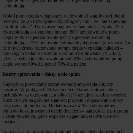
ciepła w Polsce jest zadowolonych z ogrzewania domu tą
technologią.
Wokół pomp ciepła wciąż krąży wiele opinii i wątpliwości. Jedni
twierdzą, że „to rozwiązanie zbyt drogie”, inni – że „nie zapewnia
komfortu zimą”. Tymczasem najnowsze badania z sierpnia 2025
roku pokazują coś zupełnie innego: 80% użytkowników pomp
ciepła w Polsce jest zadowolonych z ogrzewania domu tą
technologią, a 73% ponownie dokonałoby tego samego wyboru. Na
tle innych źródeł ogrzewania pompy ciepła wypadają najlepiej –
pokazują to badania Instytutu Ekonomii Środowiska (IV 2025),
gdzie satysfakcję deklarowało ponad 80% użytkowników pomp
ciepła wobec 60% dla gazu i 70% dla pelletu.
Koszty ogrzewania – fakty, a nie opinie
Najczęściej powtarzany zarzut wobec pomp ciepła dotyczy
kosztów. W praktyce 62% badanych deklaruje zadowolenie z
rachunków za ogrzewanie, a tylko 12% uznaje je za zbyt wysokie.
Różnica wynika głównie z jakości projektu i dopasowania mocy
urządzenia do budynku. Dodatkowo aż 41% użytkowników
obniżyło koszt inwestycji dzięki dotacjom – najczęściej z programu
Czyste Powietrze, gdzie wsparcie sięgało nawet 60% wartości
instalacji.
To oznacza, że przy dobrze dobranej pompie ciepła i dostępnych