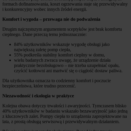
formach dofinansowania, koszt ogrzewania staje się przewidywalny
i konkurencyjny wobec innych źródeł energii.
Komfort i wygoda – przewaga nie do podważenia
Drugim najczęstszym argumentem sceptyków jest brak komfortu
cieplnego. Dane przeczą temu jednoznacznie:
84% użytkowników wskazuje wygodę obsługi jako
największą zaletę pomp ciepła,
55% podkreśla stabilny komfort cieplny w domu,
wielu badanych zwraca uwagę, że urządzenie działa
praktycznie bezobsługowo – nie trzeba uzupełniać opału,
czyścić kotłowni ani martwić się o ciągłość dostaw paliwa.
Dla użytkownika oznacza to codzienny komfort i poczucie
bezpieczeństwa, które trudno przecenić.
Niezawodność i ekologia w praktyce
Kolejna obawa dotyczy trwałości i awaryjności. Tymczasem blisko
40% użytkowników w badaniu wskazało bezawaryjność jako jedną
z kluczowych zalet. Pompy ciepła to urządzenia zaprojektowane na
lata, z prostą obsługą serwisową i przewidywalnym działaniem.