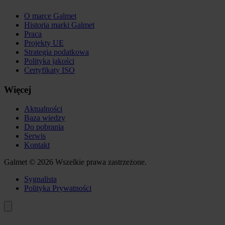
O marce Galmet
Historia marki Galmet
Praca
Projekty UE
Strategia podatkowa
Polityka jakości
Certyfikaty ISO
Więcej
Aktualności
Baza wiedzy
Do pobrania
Serwis
Kontakt
Galmet © 2026 Wszelkie prawa zastrzeżone.
Sygnalista
Polityka Prywatności