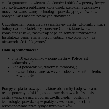
ciepła gruntowe i powietrzne do domów i obiektów przemysłowych
czy użyteczności publicznej, które dzięki szerokiemu zakresowi
mocy i zaawansowanej technologii sprawdzają się zarówno w
nowych, jak i modernizowanych budynkach.
Uzupełnieniem pomp ciepła są magazyny ciepła - zbiorniki c.w.u. i
bufory c.o. oraz kolektory słoneczne Galmet, które tworzą
kompletne zestawy zapewniające pełen komfort użytkowania.
Instalatorzy cenią je za łatwość montażu, a użytkownicy – za
niezawodność i efektywność.
Dane są jednoznaczne
8 na 10 użytkowników pomp ciepła w Polsce jest
zadowolonych,
3 na 4 ponownie wybrałoby tę technologię,
najczęściej doceniane są: wygoda obsługi, komfort cieplny i
niezawodność.
Pompy ciepła to rozwiązanie, które obala mity i odpowiada na
realne potrzeby polskich gospodarstw domowych. Jeśli dziś
zastanawiasz się nad wyborem źródła ciepła – postaw na
technologię sprawdzoną w praktyce, wspieraną dotacjami i
rekomendowaną przez tysiące użytkowników.