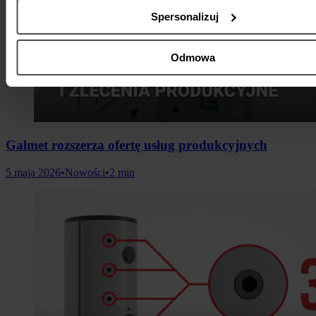
Spersonalizuj
Odmowa
Galmet rozszerza ofertę usług produkcyjnych
5 maja 2026
•
Nowości
•
2 min