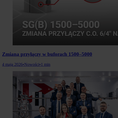
Zmiana przyłączy w buforach 1500–5000
4 maja 2026
•
Nowości
•
1 min