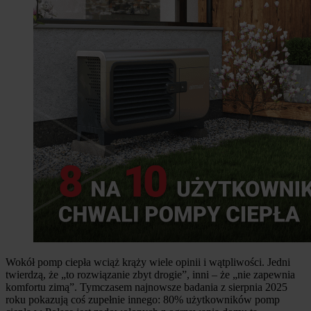
Wokół pomp ciepła wciąż krąży wiele opinii i wątpliwości. Jedni
twierdzą, że „to rozwiązanie zbyt drogie”, inni – że „nie zapewnia
komfortu zimą”. Tymczasem najnowsze badania z sierpnia 2025
roku pokazują coś zupełnie innego: 80% użytkowników pomp