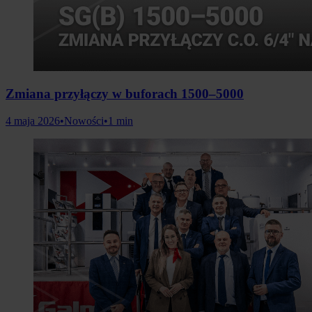
Zmiana przyłączy w buforach 1500–5000
4 maja 2026
•
Nowości
•
1 min