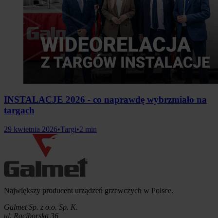
INSTALACJE 2026 - co naprawdę wybrzmiało na
targach
29 kwietnia 2026
•
Targi
•
2 min
Informacje o firmie
Największy producent urządzeń grzewczych w Polsce.
Galmet Sp. z o.o. Sp. K.
ul. Raciborska 36