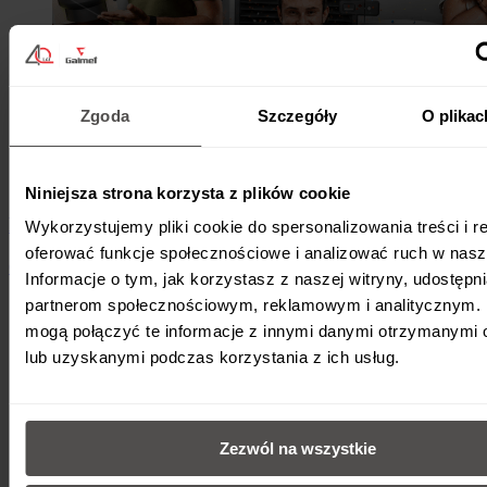
Zgoda
Szczegóły
O plikac
Niniejsza strona korzysta z plików cookie
Dwa lata „Czwartków” Galmet
Wykorzystujemy pliki cookie do spersonalizowania treści i r
oferować funkcje społecznościowe i analizować ruch w nasze
6 czerwca 2026
•
O firmie
•
2 min
Informacje o tym, jak korzystasz z naszej witryny, udostęp
partnerom społecznościowym, reklamowym i analitycznym. 
mogą połączyć te informacje z innymi danymi otrzymanymi 
lub uzyskanymi podczas korzystania z ich usług.
Zezwól na wszystkie