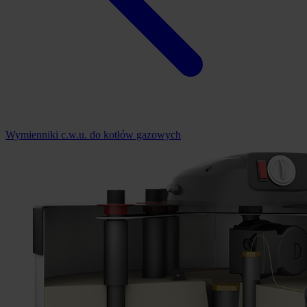
Wymienniki c.w.u. do kotłów gazowych