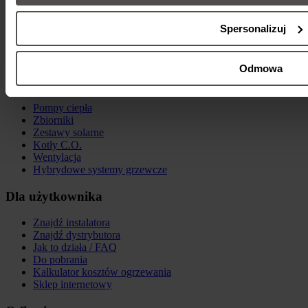
Spersonalizuj
Odmowa
Produkty
Pompy ciepła
Zbiorniki
Zestawy solarne
Kotły C.O.
Wentylacja
Hybrydowe systemy grzewcze
Dla użytkownika
Znajdź instalatora
Znajdź dystrybutora
Jak to działa / FAQ
Do pobrania
Kalkulator kosztów ogrzewania
Sklep internetowy