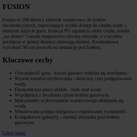
FUSION
Fusion to 100-litrowy zbiornik warstwowy do kotłów
dwufunkcyjnych, zapewniający szybki dostęp do ciepłej wody i
mniejsze zużycie gazu. Izolacja PU ogranicza straty ciepła, emalia
„na mokro” i anoda magnezowa chronią zbiornik, a wszystkie
przyłącza w górnej dennicy ułatwiają montaż. Kompaktowa
wysokość 90 cm pozwala na instalację pod kotłem.
Kluczowe cechy
Oszczędność gazu - kocioł gazowy rzadziej się uruchamia.
Wysoki komfort użytkowania - skrócony czas podgrzewania
wody.
Ekonomiczna praca układu - brak strat wody.
Współpraca z dwufunkcyjnym kotłem gazowym.
Maksymalne wykorzystanie warstwowego układania się
wody.
Wbudowana pompa obiegowa o regulowanej wydajności.
Kompaktowe gabaryty - montaż zbiornika pod kotłem
gazowym.
Gdzie kupić