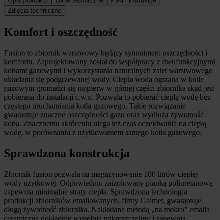
Szczegóły produktu
Opis produktu
Dane techniczne
Pliki i instrukcje
Zdjęcia techniczne
Komfort i oszczędność
Fusion to zbiornik warstwowy będący synonimem oszczędności i
komfortu. Zaprojektowany został do współpracy z dwufunkcyjnymi
kotłami gazowymi i wykorzystania naturalnych zalet warstwowego
układania się podgrzewanej wody. Ciepła woda ogrzana w kotle
gazowym gromadzi się najpierw w górnej części zbiornika skąd jest
pobierana do instalacji c.w.u. Pozwala to pobierać ciepłą wodę bez
częstego uruchamiania kotła gazowego. Takie rozwiązanie
gwarantuje znaczne oszczędności gazu oraz wydłuża żywotność
kotła. Znacznemu skróceniu ulega też czas oczekiwania na ciepłą
wodę, w porównaniu z użytkowaniem samego kotła gazowego.
Sprawdzona konstrukcja
Zbiornik fusion pozwala na magazynowanie 100 litrów ciepłej
wody użytkowej. Odpowiednio zaizolowany pianką poliuretanową
zapewnia minimalne straty ciepła. Sprawdzona technologia
produkcji zbiorników emaliowanych, firmy Galmet, gwarantuje
długą żywotność zbiornika. Nakładana metodą „na mokro” emalia
ceramiczna dokładnie wypełnia mikroszczeliny i zapewnia