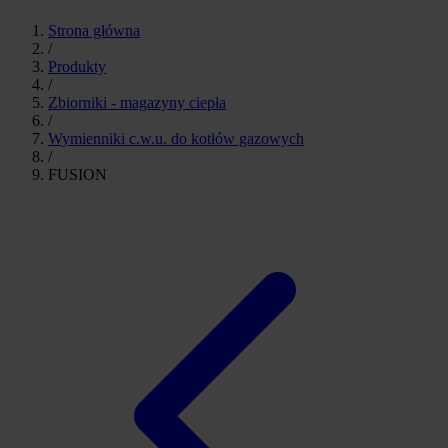
Strona główna
/
Produkty
/
Zbiorniki - magazyny ciepła
/
Wymienniki c.w.u. do kotłów gazowych
/
FUSION