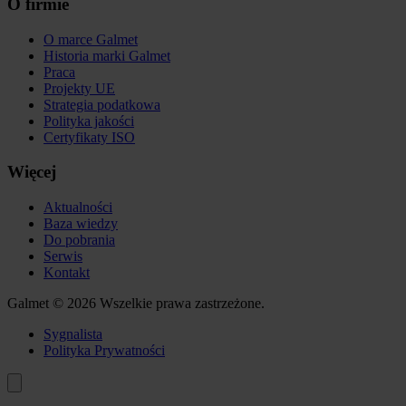
O firmie
O marce Galmet
Historia marki Galmet
Praca
Projekty UE
Strategia podatkowa
Polityka jakości
Certyfikaty ISO
Więcej
Aktualności
Baza wiedzy
Do pobrania
Serwis
Kontakt
Galmet © 2026 Wszelkie prawa zastrzeżone.
Sygnalista
Polityka Prywatności