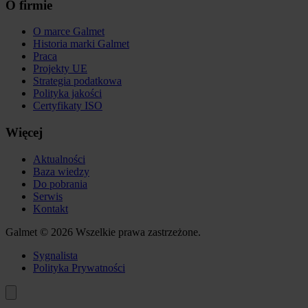
O firmie
O marce Galmet
Historia marki Galmet
Praca
Projekty UE
Strategia podatkowa
Polityka jakości
Certyfikaty ISO
Więcej
Aktualności
Baza wiedzy
Do pobrania
Serwis
Kontakt
Galmet © 2026 Wszelkie prawa zastrzeżone.
Sygnalista
Polityka Prywatności