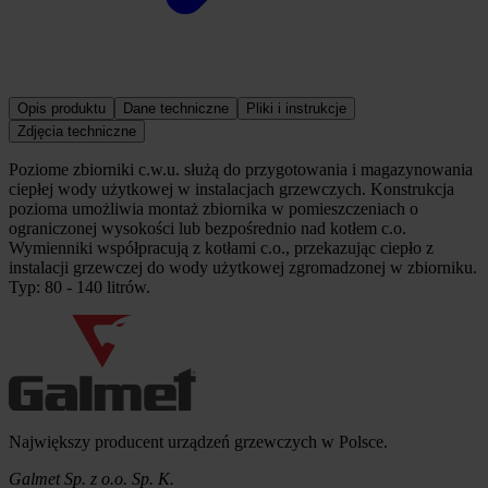
Szczegóły produktu
Opis produktu
Dane techniczne
Pliki i instrukcje
Zdjęcia techniczne
Poziome zbiorniki c.w.u. służą do przygotowania i magazynowania
ciepłej wody użytkowej w instalacjach grzewczych. Konstrukcja
pozioma umożliwia montaż zbiornika w pomieszczeniach o
ograniczonej wysokości lub bezpośrednio nad kotłem c.o.
Wymienniki współpracują z kotłami c.o., przekazując ciepło z
instalacji grzewczej do wody użytkowej zgromadzonej w zbiorniku.
Typ: 80 - 140 litrów.
Informacje o firmie
Największy producent urządzeń grzewczych w Polsce.
Galmet Sp. z o.o. Sp. K.