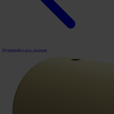
Wymienniki c.w.u. poziome