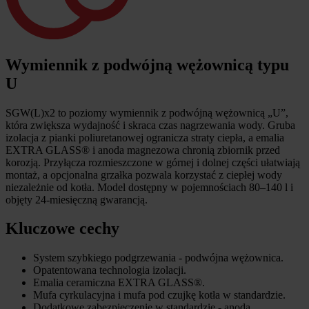
Wymiennik z podwójną wężownicą typu
U
SGW(L)x2 to poziomy wymiennik z podwójną wężownicą „U”,
która zwiększa wydajność i skraca czas nagrzewania wody. Gruba
izolacja z pianki poliuretanowej ogranicza straty ciepła, a emalia
EXTRA GLASS® i anoda magnezowa chronią zbiornik przed
korozją. Przyłącza rozmieszczone w górnej i dolnej części ułatwiają
montaż, a opcjonalna grzałka pozwala korzystać z ciepłej wody
niezależnie od kotła. Model dostępny w pojemnościach 80–140 l i
objęty 24-miesięczną gwarancją.
Kluczowe cechy
System szybkiego podgrzewania - podwójna wężownica.
Opatentowana technologia izolacji.
Emalia ceramiczna EXTRA GLASS®.
Mufa cyrkulacyjna i mufa pod czujkę kotła w standardzie.
Dodatkowe zabezpieczenie w standardzie - anoda