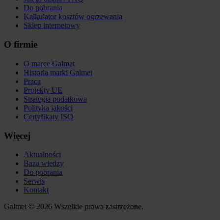
Do pobrania
Kalkulator kosztów ogrzewania
Sklep internetowy
O firmie
O marce Galmet
Historia marki Galmet
Praca
Projekty UE
Strategia podatkowa
Polityka jakości
Certyfikaty ISO
Więcej
Aktualności
Baza wiedzy
Do pobrania
Serwis
Kontakt
Galmet © 2026 Wszelkie prawa zastrzeżone.