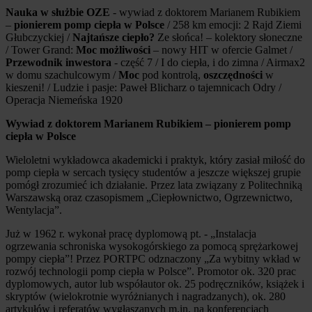
Nauka w służbie OZE
- wywiad z doktorem Marianem Rubikiem
–
pionierem pomp ciepła w Polsce
/ 258 km emocji: 2 Rajd Ziemi
Głubczyckiej /
Najtańsze ciepło?
Ze słońca! – kolektory słoneczne
/ Tower Grand:
Moc możliwości
– nowy HIT w ofercie Galmet /
Przewodnik inwestora
- część 7 / I do ciepła, i do zimna / Airmax2
w domu szachulcowym /
Moc
pod kontrolą,
oszczędności
w
kieszeni! / Ludzie i pasje: Paweł Blicharz o tajemnicach Odry /
Operacja Niemeńska 1920
Wywiad z doktorem Marianem Rubikiem – pionierem pomp
ciepła w Polsce
Wieloletni wykładowca akademicki i praktyk, który zasiał miłość do
pomp ciepła w sercach tysięcy studentów a jeszcze większej grupie
pomógł zrozumieć ich działanie. Przez lata związany z Politechniką
Warszawską oraz czasopismem „Ciepłownictwo, Ogrzewnictwo,
Wentylacja”.
Już w 1962 r. wykonał pracę dyplomową pt. - „Instalacja
ogrzewania schroniska wysokogórskiego za pomocą sprężarkowej
pompy ciepła”! Przez PORTPC odznaczony „Za wybitny wkład w
rozwój technologii pomp ciepła w Polsce”. Promotor ok. 320 prac
dyplomowych, autor lub współautor ok. 25 podręczników, książek i
skryptów (wielokrotnie wyróżnianych i nagradzanych), ok. 280
artykułów i referatów wygłaszanych m.in. na konferencjach