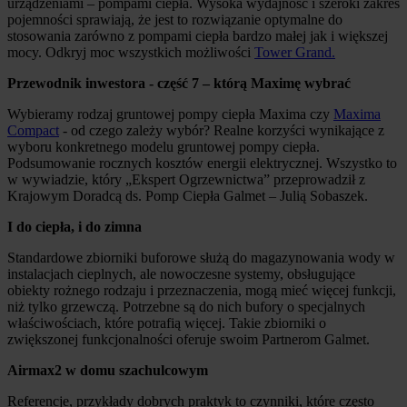
urządzeniami – pompami ciepła. Wysoka wydajność i szeroki zakres
pojemności sprawiają, że jest to rozwiązanie optymalne do
stosowania zarówno z pompami ciepła bardzo małej jak i większej
mocy. Odkryj moc wszystkich możliwości
Tower Grand.
Przewodnik inwestora - część 7 – którą Maximę wybrać
Wybieramy rodzaj gruntowej pompy ciepła Maxima czy
Maxima
Compact
- od czego zależy wybór? Realne korzyści wynikające z
wyboru konkretnego modelu gruntowej pompy ciepła.
Podsumowanie rocznych kosztów energii elektrycznej. Wszystko to
w wywiadzie, który „Ekspert Ogrzewnictwa” przeprowadził z
Krajowym Doradcą ds. Pomp Ciepła Galmet – Julią Sobaszek.
I do ciepła, i do zimna
Standardowe zbiorniki buforowe służą do magazynowania wody w
instalacjach cieplnych, ale nowoczesne systemy, obsługujące
obiekty rożnego rodzaju i przeznaczenia, mogą mieć więcej funkcji,
niż tylko grzewczą. Potrzebne są do nich bufory o specjalnych
właściwościach, które potrafią więcej. Takie zbiorniki o
zwiększonej funkcjonalności oferuje swoim Partnerom Galmet.
Airmax2 w domu szachulcowym
Referencje, przykłady dobrych praktyk to czynniki, które często