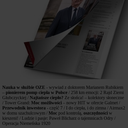
Nauka w służbie OZE
- wywiad z doktorem Marianem Rubikiem
–
pionierem pomp ciepła w Polsce
/ 258 km emocji: 2 Rajd Ziemi
Głubczyckiej /
Najtańsze ciepło?
Ze słońca! – kolektory słoneczne
/ Tower Grand:
Moc możliwości
– nowy HIT w ofercie Galmet /
Przewodnik inwestora
- część 7 / I do ciepła, i do zimna / Airmax2
w domu szachulcowym /
Moc
pod kontrolą,
oszczędności
w
kieszeni! / Ludzie i pasje: Paweł Blicharz o tajemnicach Odry /
Operacja Niemeńska 1920