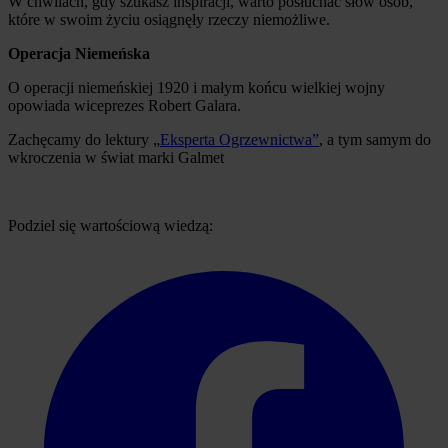
W chwilach, gdy szukasz inspiracji, warto posłuchać słów osób,
które w swoim życiu osiągnęły rzeczy niemożliwe.
Operacja Niemeńska
O operacji niemeńskiej 1920 i małym końcu wielkiej wojny
opowiada wiceprezes Robert Galara.
Zachęcamy do lektury „
Eksperta Ogrzewnictwa”
, a tym samym do
wkroczenia w świat marki Galmet
Podziel się wartościową wiedzą: