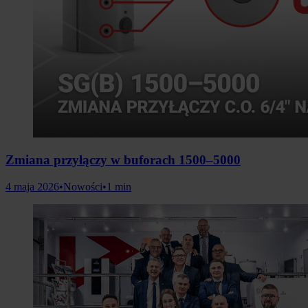
Zmiana przyłączy w buforach 1500–5000
4 maja 2026
•
Nowości
•
1 min