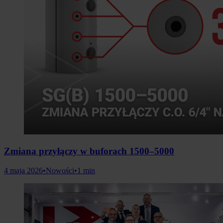
Zmiana przyłączy w buforach 1500–5000
4 maja 2026
•
Nowości
•
1 min