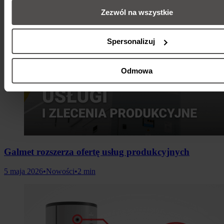
Zezwól na wszystkie
Spersonalizuj
Odmowa
Galmet rozszerza ofertę usług produkcyjnych
5 maja 2026
•
Nowości
•
2 min