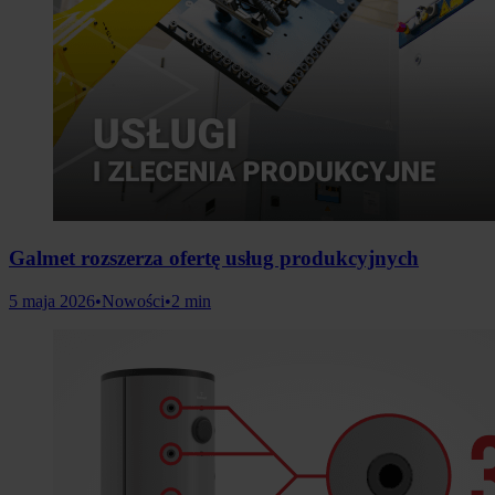
Galmet rozszerza ofertę usług produkcyjnych
5 maja 2026
•
Nowości
•
2 min