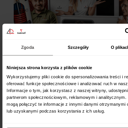
Zgoda
Szczegóły
O plikac
Niniejsza strona korzysta z plików cookie
Wykorzystujemy pliki cookie do spersonalizowania treści i r
oferować funkcje społecznościowe i analizować ruch w nasze
Dwa lata „Czwartków” Galmet
Informacje o tym, jak korzystasz z naszej witryny, udostęp
partnerom społecznościowym, reklamowym i analitycznym. 
6 czerwca 2026
•
O firmie
•
2 min
mogą połączyć te informacje z innymi danymi otrzymanymi 
lub uzyskanymi podczas korzystania z ich usług.