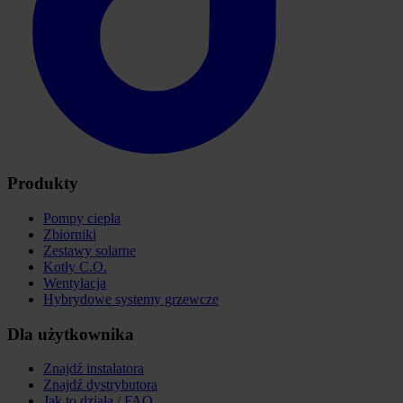
Produkty
Pompy ciepła
Zbiorniki
Zestawy solarne
Kotły C.O.
Wentylacja
Hybrydowe systemy grzewcze
Dla użytkownika
Znajdź instalatora
Znajdź dystrybutora
Jak to działa / FAQ