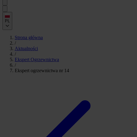
PL
Strona główna
/
Aktualności
/
Ekspert Ogrzewnictwa
/
Ekspert ogrzewnictwa nr 14