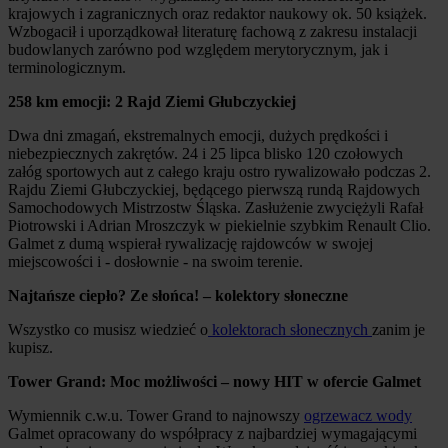
krajowych i zagranicznych oraz redaktor naukowy ok. 50 książek.
Wzbogacił i uporządkował literaturę fachową z zakresu instalacji
budowlanych zarówno pod względem merytorycznym, jak i
terminologicznym.
258 km emocji: 2 Rajd Ziemi Głubczyckiej
Dwa dni zmagań, ekstremalnych emocji, dużych prędkości i
niebezpiecznych zakrętów. 24 i 25 lipca blisko 120 czołowych
załóg sportowych aut z całego kraju ostro rywalizowało podczas 2.
Rajdu Ziemi Głubczyckiej, będącego pierwszą rundą Rajdowych
Samochodowych Mistrzostw Śląska. Zasłużenie zwyciężyli Rafał
Piotrowski i Adrian Mroszczyk w piekielnie szybkim Renault Clio.
Galmet z dumą wspierał rywalizację rajdowców w swojej
miejscowości i - dosłownie - na swoim terenie.
Najtańsze ciepło? Ze słońca! – kolektory słoneczne
Wszystko co musisz wiedzieć o
kolektorach słonecznych
zanim je
kupisz.
Tower Grand: Moc możliwości – nowy HIT w ofercie Galmet
Wymiennik c.w.u. Tower Grand to najnowszy
ogrzewacz wody
Galmet opracowany do współpracy z najbardziej wymagającymi