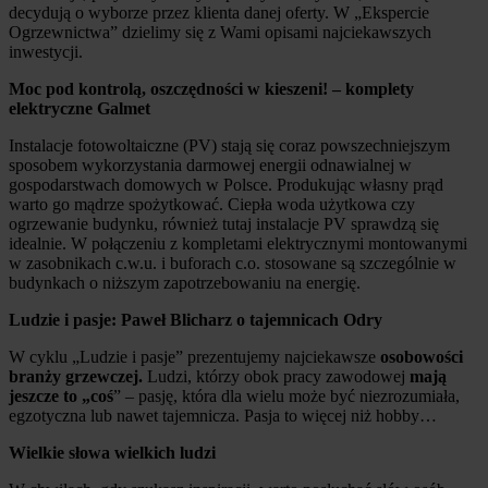
decydują o wyborze przez klienta danej oferty. W „Ekspercie
Ogrzewnictwa” dzielimy się z Wami opisami najciekawszych
inwestycji.
Moc pod kontrolą, oszczędności w kieszeni! – komplety
elektryczne Galmet
Instalacje fotowoltaiczne (PV) stają się coraz powszechniejszym
sposobem wykorzystania darmowej energii odnawialnej w
gospodarstwach domowych w Polsce. Produkując własny prąd
warto go mądrze spożytkować. Ciepła woda użytkowa czy
ogrzewanie budynku, również tutaj instalacje PV sprawdzą się
idealnie. W połączeniu z kompletami elektrycznymi montowanymi
w zasobnikach c.w.u. i buforach c.o. stosowane są szczególnie w
budynkach o niższym zapotrzebowaniu na energię.
Ludzie i pasje: Paweł Blicharz o tajemnicach Odry
W cyklu „Ludzie i pasje” prezentujemy najciekawsze
osobowości
branży grzewczej.
Ludzi, którzy obok pracy zawodowej
mają
jeszcze to „coś
” – pasję, która dla wielu może być niezrozumiała,
egzotyczna lub nawet tajemnicza. Pasja to więcej niż hobby…
Wielkie słowa wielkich ludzi