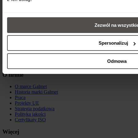
Wentylacja
Hybrydowe systemy grzewcze
Dla użytkownika
Zezwól na wszystki
Znajdź instalatora
Znajdź dystrybutora
Spersonalizuj
Jak to działa / FAQ
Do pobrania
Kalkulator kosztów ogrzewania
Odmowa
Sklep internetowy
O firmie
O marce Galmet
Historia marki Galmet
Praca
Projekty UE
Strategia podatkowa
Polityka jakości
Certyfikaty ISO
Więcej