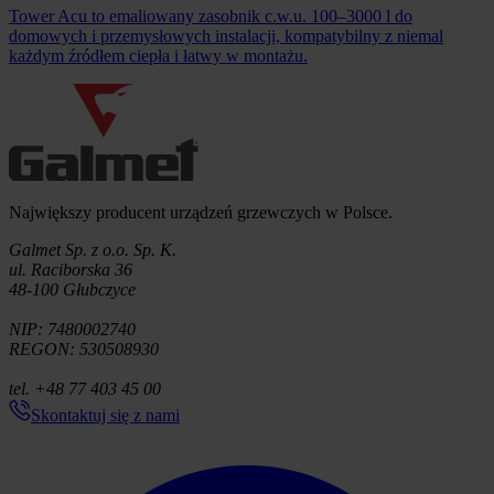
Tower Acu to emaliowany zasobnik c.w.u. 100–3000 l do
domowych i przemysłowych instalacji, kompatybilny z niemal
każdym źródłem ciepła i łatwy w montażu.
Informacje o firmie
Największy producent urządzeń grzewczych w Polsce.
Galmet Sp. z o.o. Sp. K.
ul. Raciborska 36
48-100 Głubczyce
NIP: 7480002740
REGON: 530508930
tel. +48 77 403 45 00
Skontaktuj się z nami