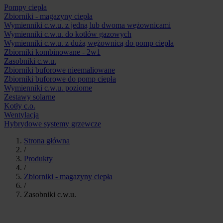
Pompy ciepła
Zbiorniki - magazyny ciepła
Wymienniki c.w.u. z jedną lub dwoma wężownicami
Wymienniki c.w.u. do kotłów gazowych
Wymienniki c.w.u. z dużą wężownicą do pomp ciepła
Zbiorniki kombinowane - 2w1
Zasobniki c.w.u.
Zbiorniki buforowe nieemaliowane
Zbiorniki buforowe do pomp ciepła
Wymienniki c.w.u. poziome
Zestawy solarne
Kotły c.o.
Wentylacja
Hybrydowe systemy grzewcze
Strona główna
/
Produkty
/
Zbiorniki - magazyny ciepła
/
Zasobniki c.w.u.